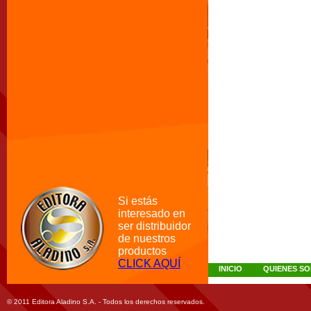
Si estás
interesado en
ser distribuidor
de nuestros
productos
CLICK AQUÍ
INICIO
QUIENES S
© 2011 Editora Aladino S.A. - Todos los derechos reservados.