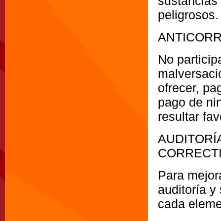
sustancias 
peligrosos.
ANTICOR
No particip
malversaci
ofrecer, pa
pago de ni
resultar fa
AUDITORÍ
CORRECT
Para mejora
auditoría y
cada eleme