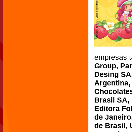
empresas t
Group, Pan
Desing SA,
Argentina
Chocolates
Brasil SA,
Editora Fo
de Janeiro,
de Brasil,