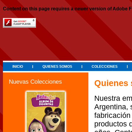
Content on this page requires a newer version of Adobe F
INICIO
QUIENES SOMOS
COLECCIONES
Nuevas Colecciones
Quienes
Nuestra em
Argentina, 
fabricación
productos 