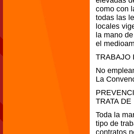
elevadas de
como con l
todas las l
locales vig
la mano de 
el medioam
TRABAJO 
No empleamo
La Convenc
PREVENCI
TRATA DE
Toda la ma
tipo de tra
contratos n